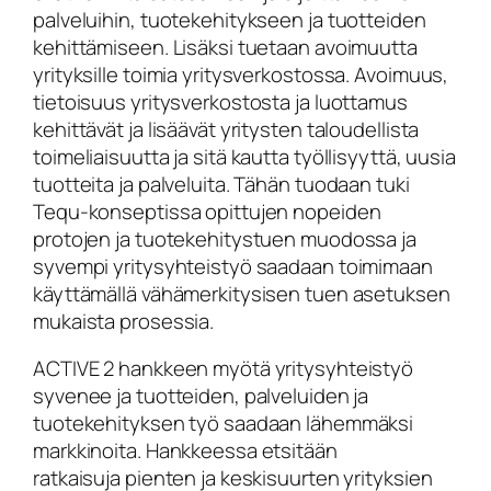
palveluihin, tuotekehitykseen ja tuotteiden
kehittämiseen. Lisäksi tuetaan avoimuutta
yrityksille toimia yritysverkostossa. Avoimuus,
tietoisuus yritysverkostosta ja luottamus
kehittävät ja lisäävät yritysten taloudellista
toimeliaisuutta ja sitä kautta työllisyyttä, uusia
tuotteita ja palveluita. Tähän tuodaan tuki
Tequ-konseptissa opittujen nopeiden
protojen ja tuotekehitystuen muodossa ja
syvempi yritysyhteistyö saadaan toimimaan
käyttämällä vähämerkitysisen tuen asetuksen
mukaista prosessia.
ACTIVE 2 hankkeen myötä yritysyhteistyö
syvenee ja tuotteiden, palveluiden ja
tuotekehityksen työ saadaan lähemmäksi
markkinoita. Hankkeessa etsitään
ratkaisuja pienten ja keskisuurten yrityksien