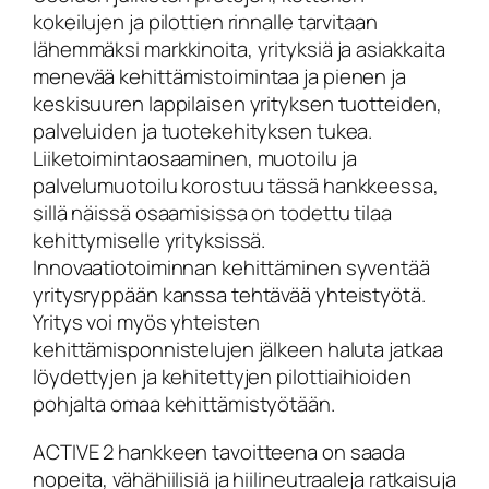
kokeilujen ja pilottien rinnalle tarvitaan
lähemmäksi markkinoita, yrityksiä ja asiakkaita
menevää kehittämistoimintaa ja pienen ja
keskisuuren lappilaisen yrityksen tuotteiden,
palveluiden ja tuotekehityksen tukea.
Liiketoimintaosaaminen, muotoilu ja
palvelumuotoilu korostuu tässä hankkeessa,
sillä näissä osaamisissa on todettu tilaa
kehittymiselle yrityksissä.
Innovaatiotoiminnan kehittäminen syventää
yritysryppään kanssa tehtävää yhteistyötä.
Yritys voi myös yhteisten
kehittämisponnistelujen jälkeen haluta jatkaa
löydettyjen ja kehitettyjen pilottiaihioiden
pohjalta omaa kehittämistyötään.
ACTIVE 2 hankkeen tavoitteena on saada
nopeita, vähähiilisiä ja hiilineutraaleja ratkaisuja