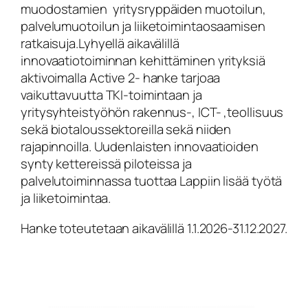
muodostamien yritysryppäiden muotoilun,
palvelumuotoilun ja liiketoimintaosaamisen
ratkaisuja.Lyhyellä aikavälillä
innovaatiotoiminnan kehittäminen yrityksiä
aktivoimalla Active 2- hanke tarjoaa
vaikuttavuutta TKI-toimintaan ja
yritysyhteistyöhön rakennus-, ICT- ,teollisuus
sekä biotaloussektoreilla sekä niiden
rajapinnoilla. Uudenlaisten innovaatioiden
synty kettereissä piloteissa ja
palvelutoiminnassa tuottaa Lappiin lisää työtä
ja liiketoimintaa.
Hanke toteutetaan aikavälillä 1.1.2026-31.12.2027.