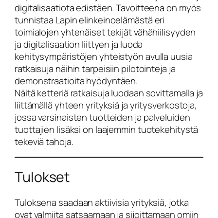
digitalisaatiota edistäen. Tavoitteena on myös
tunnistaa Lapin elinkeinoelämästä eri
toimialojen yhtenäiset tekijät vähähiilisyyden
ja digitalisaation liittyen ja luoda
kehitysympäristöjen yhteistyön avulla uusia
ratkaisuja näihin tarpeisiin pilotointeja ja
demonstraatioita hyödyntäen.
Näitä ketteriä ratkaisuja luodaan sovittamalla ja
liittämällä yhteen yrityksiä ja yritysverkostoja,
jossa varsinaisten tuotteiden ja palveluiden
tuottajien lisäksi on laajemmin tuotekehitystä
tekeviä tahoja.
Tulokset
Tuloksena saadaan aktiivisia yrityksiä, jotka
ovat valmiita satsaamaan ja sijoittamaan omiin